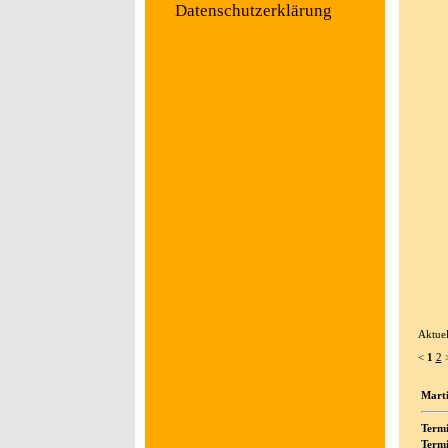
Datenschutzerklärung
Aktuel
<
1
2
Marti
Termi
Termi