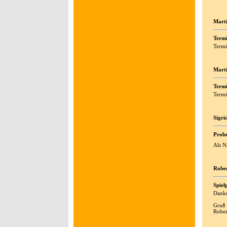
Marti
Termi
Termi
Marti
Termi
Termin
Sigri
Prob
Als N
Rober
Spiel
Danke
Gruß
Rober